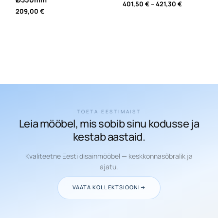
Price
401,50
€
–
421,30
€
209,00
€
range:
401,50 €
through
421,30 €
TOETA EESTIMAIST
Leia mööbel, mis sobib sinu kodusse ja
kestab aastaid.
Kvaliteetne Eesti disainmööbel — keskkonnasõbralik ja
ajatu.
VAATA KOLLEKTSIOONI