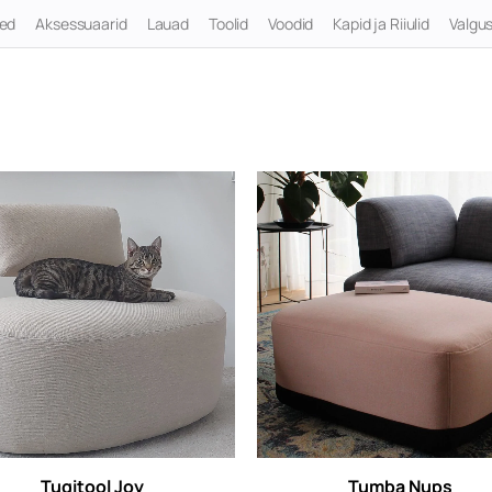
ted
Aksessuaarid
Lauad
Toolid
Voodid
Kapid ja Riiulid
Valgus
Tugitool Joy
Tumba Nups