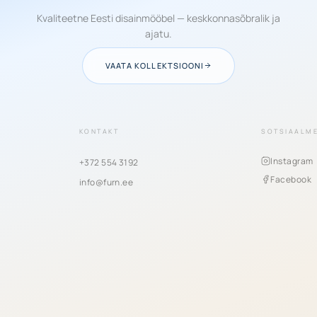
Kvaliteetne Eesti disainmööbel — keskkonnasõbralik ja
ajatu.
VAATA KOLLEKTSIOONI
KONTAKT
SOTSIAALM
Instagram
+372 554 3192
Facebook
info@furn.ee