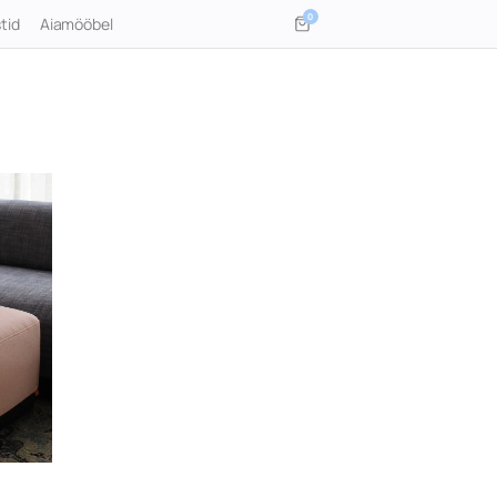
0
tid
Aiamööbel