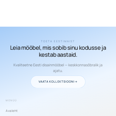
TOETA EESTIMAIST
Leia mööbel, mis sobib sinu kodusse ja
kestab aastaid.
Kvaliteetne Eesti disainmööbel — keskkonnasõbralik ja
ajatu.
VAATA KOLLEKTSIOONI
MENÜÜ
Avaleht