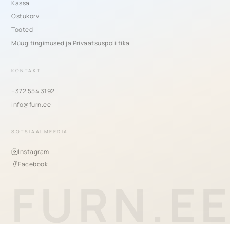
Kassa
Ostukorv
Tooted
Müügitingimused ja Privaatsuspoliitika
KONTAKT
+372 554 3192
info@furn.ee
SOTSIAALMEEDIA
Instagram
Facebook
FURN.E