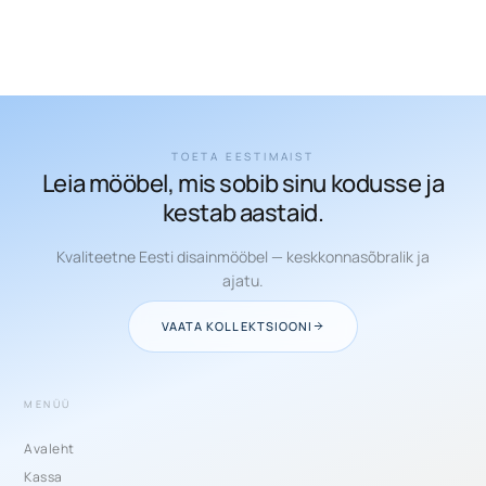
TOETA EESTIMAIST
Leia mööbel, mis sobib sinu kodusse ja
kestab aastaid.
Kvaliteetne Eesti disainmööbel — keskkonnasõbralik ja
ajatu.
VAATA KOLLEKTSIOONI
MENÜÜ
Avaleht
Kassa