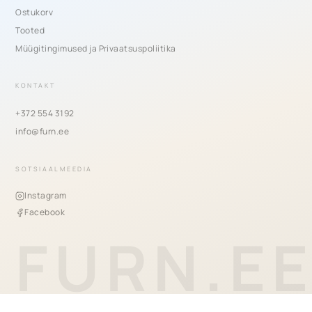
Ostukorv
Tooted
Müügitingimused ja Privaatsuspoliitika
KONTAKT
+372 554 3192
info@furn.ee
SOTSIAALMEEDIA
Instagram
Facebook
FURN.E