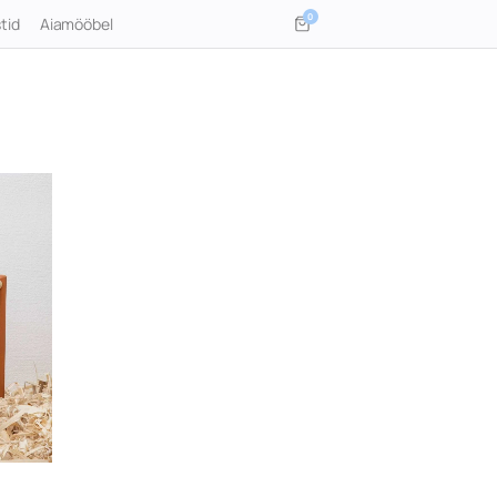
0
tid
Aiamööbel