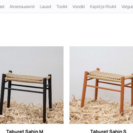
ted
Aksessuaarid
Lauad
Toolid
Voodid
Kapid ja Riiulid
Valgus
Taburet Sahin M
Taburet Sahin S