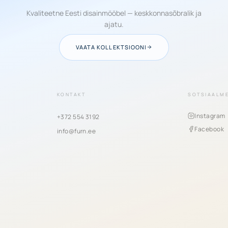
Kvaliteetne Eesti disainmööbel — keskkonnasõbralik ja
ajatu.
VAATA KOLLEKTSIOONI
KONTAKT
SOTSIAALM
Instagram
+372 554 3192
Facebook
info@furn.ee