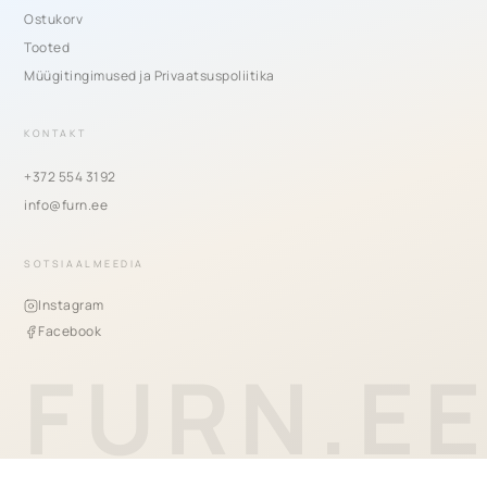
Ostukorv
Tooted
Müügitingimused ja Privaatsuspoliitika
KONTAKT
+372 554 3192
info@furn.ee
SOTSIAALMEEDIA
Instagram
Facebook
FURN.E