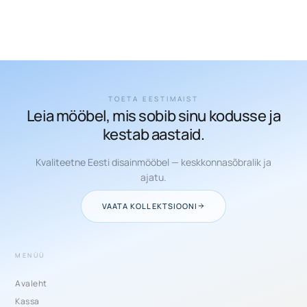
TOETA EESTIMAIST
Leia mööbel, mis sobib sinu kodusse ja
kestab aastaid.
Kvaliteetne Eesti disainmööbel — keskkonnasõbralik ja
ajatu.
VAATA KOLLEKTSIOONI
MENÜÜ
Avaleht
Kassa