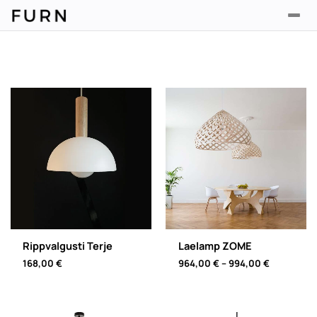
Rippvalgusti Terje
Laelamp ZOME
Price
168,00
€
964,00
€
–
994,00
€
range:
964,00 €
through
994,00 €