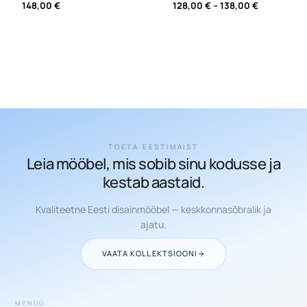
Price
148,00
€
128,00
€
–
138,00
€
range:
128,00 €
through
138,00 €
TOETA EESTIMAIST
Leia mööbel, mis sobib sinu kodusse ja
kestab aastaid.
Kvaliteetne Eesti disainmööbel — keskkonnasõbralik ja
ajatu.
VAATA KOLLEKTSIOONI
MENÜÜ