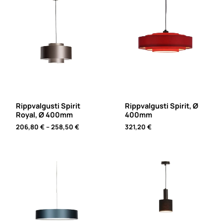
Rippvalgusti Spirit
Rippvalgusti Spirit, Ø
Royal, Ø 400mm
400mm
Price
206,80
€
–
258,50
€
321,20
€
range:
206,80 €
through
258,50 €