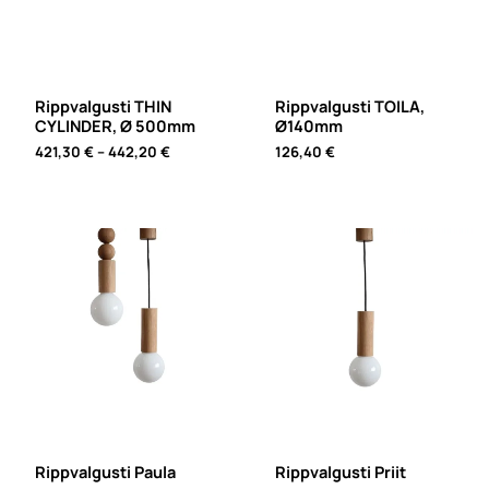
Rippvalgusti THIN
Rippvalgusti TOILA,
CYLINDER, Ø 500mm
Ø140mm
Price
421,30
€
–
442,20
€
126,40
€
range:
421,30 €
through
442,20 €
Rippvalgusti Paula
Rippvalgusti Priit