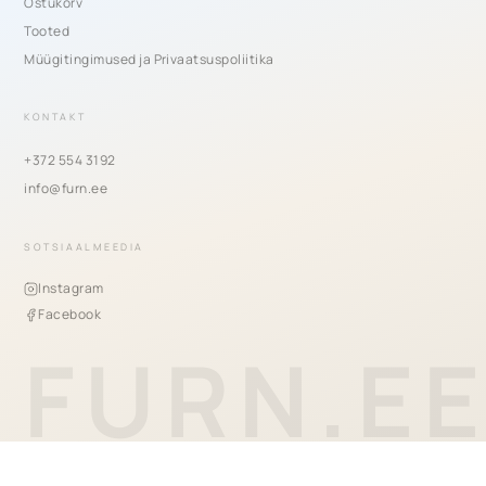
Ostukorv
Tooted
Müügitingimused ja Privaatsuspoliitika
KONTAKT
+372 554 3192
info@furn.ee
SOTSIAALMEEDIA
Instagram
Facebook
FURN.E