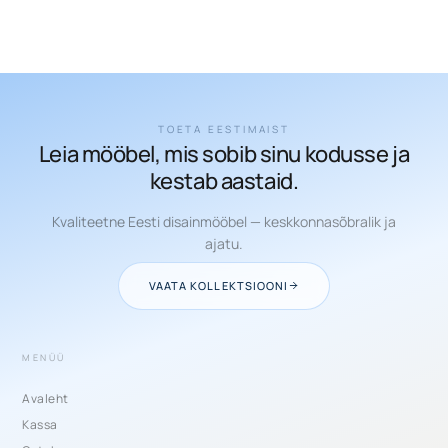
TOETA EESTIMAIST
Leia mööbel, mis sobib sinu kodusse ja
kestab aastaid.
Kvaliteetne Eesti disainmööbel — keskkonnasõbralik ja
ajatu.
VAATA KOLLEKTSIOONI
MENÜÜ
Avaleht
Kassa