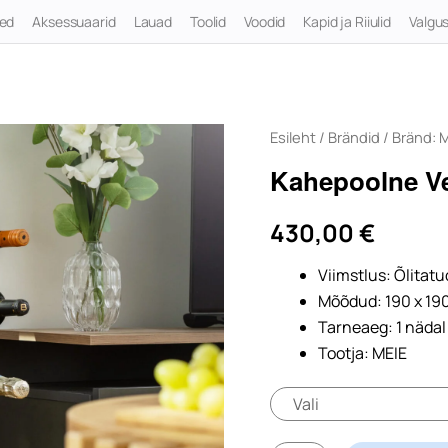
ted
Aksessuaarid
Lauad
Toolid
Voodid
Kapid ja Riiulid
Valgus
Esileht
/
Brändid
/
Bränd: 
Kahepoolne Ve
430,00
€
Viimstlus: Õlitat
Mõõdud: 190 x 19
Tarneaeg: 1 nädal
Tootja: MEIE