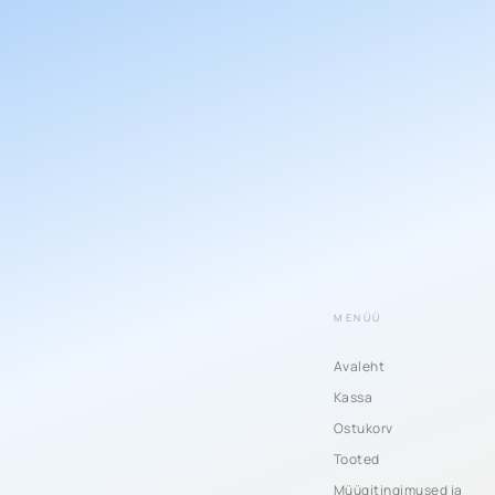
MENÜÜ
Avaleht
Kassa
Ostukorv
Tooted
Müügitingimused ja