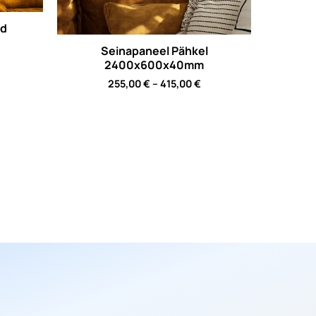
ad
Seinapaneel Pähkel
rice
2400x600x40mm
ange:
Price
255,00
€
–
415,00
€
79,00 €
range:
hrough
255,00 €
05,00 €
through
415,00 €