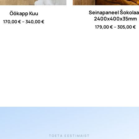
Seinapaneel Šokola
Öökapp Kuu
2400x400x35mm
Price
170,00
€
–
340,00
€
P
range:
179,00
€
–
305,00
€
r
170,00 €
1
through
t
340,00 €
3
TOETA EESTIMAIST