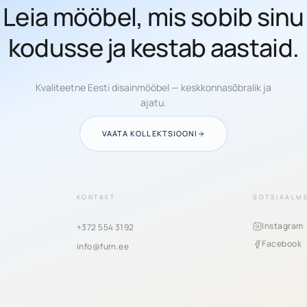
Leia mööbel, mis sobib sinu
kodusse ja kestab aastaid.
Kvaliteetne Eesti disainmööbel — keskkonnasõbralik ja
ajatu.
VAATA KOLLEKTSIOONI
KONTAKT
SOTSIAALM
Instagram
+372 554 3192
Facebook
info@furn.ee