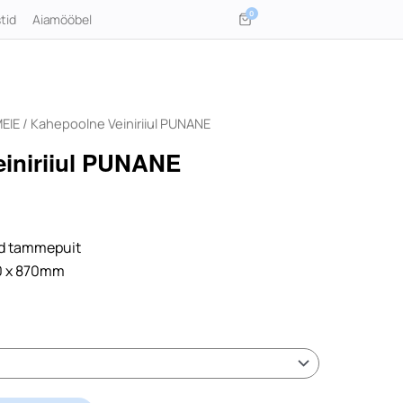
0
tid
Aiamööbel
MEIE
/ Kahepoolne Veiniriiul PUNANE
iniriiul PUNANE
ud tammepuit
0 x 870mm