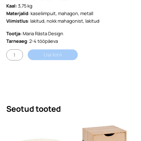
Kaal:
3,75 kg
Materjalid
: kaseliimpuit, mahagon, metall
Viimistlus
: lakitud, nokk mahagonist, lakitud
Tootja:
Maria Rästa Design
Tarneaeg
: 2-4 tööpäeva
Lauake
Lisa korvi
Tibu,
Naturaalne
kogus
Seotud tooted