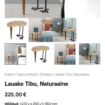
Esileht
/
Kapid ja Riiulid
/
Öökapid
/ Lauake Tibu, Naturaalne
Lauake Tibu, Naturaalne
225,00
€
Mõõdud:
l 410 x s 250 x h 360 mm