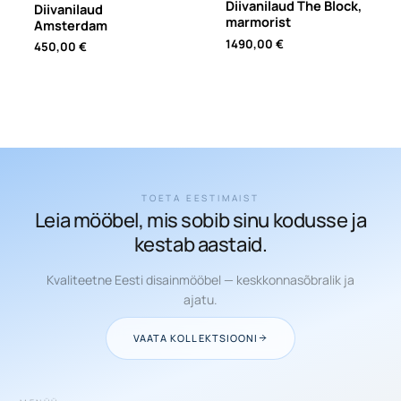
Diivanilaud The Block,
Diivanilaud
marmorist
Amsterdam
1490,00
€
450,00
€
TOETA EESTIMAIST
Leia mööbel, mis sobib sinu kodusse ja
kestab aastaid.
Kvaliteetne Eesti disainmööbel — keskkonnasõbralik ja
ajatu.
VAATA KOLLEKTSIOONI