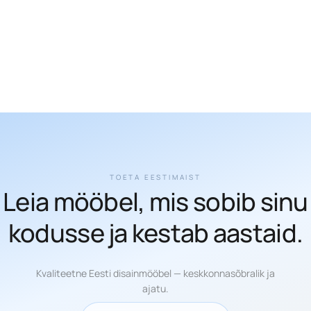
TOETA EESTIMAIST
Leia mööbel, mis sobib sinu
kodusse ja kestab aastaid.
Kvaliteetne Eesti disainmööbel — keskkonnasõbralik ja
ajatu.