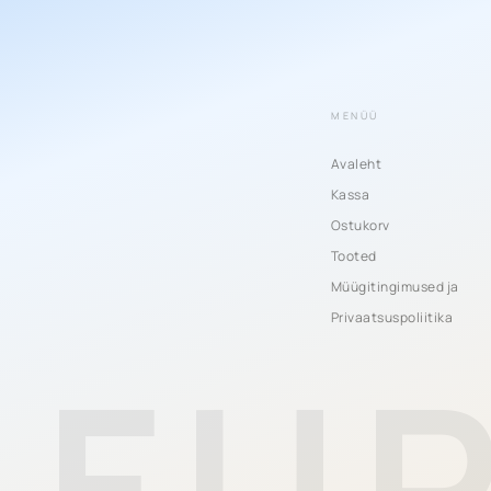
MENÜÜ
Avaleht
Kassa
Ostukorv
Tooted
Müügitingimused ja
Privaatsuspoliitika
FU