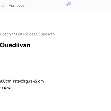
0
tid
Aiamööbel
Hübsch
/ Must Ribidest Õuediivan
 Õuediivan
80cm, istekõrgus 42 cm
ööpäeva