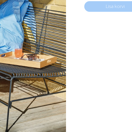
Must
Lisa korvi
Ribidest
Õuediivan
kogus