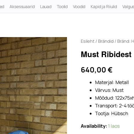
ted
Aksessuaarid
Lauad
Toolid
Voodid
Kapid ja Riiulid
Valgus
Esileht
/
Brändid
/
Bränd: 
Must Ribidest
640,00
€
Materjal: Metall
Värvus: Must
Mõõdud: 122x75xh
Transport: 2-4 t
Tootja: Hübsch
Availability:
1 laos