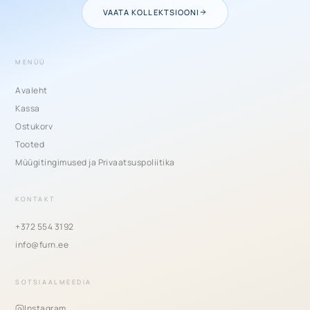
VAATA KOLLEKTSIOONI
MENÜÜ
Avaleht
Kassa
Ostukorv
Tooted
Müügitingimused ja Privaatsuspoliitika
KONTAKT
+372 554 3192
info@furn.ee
SOTSIAALMEEDIA
Instagram