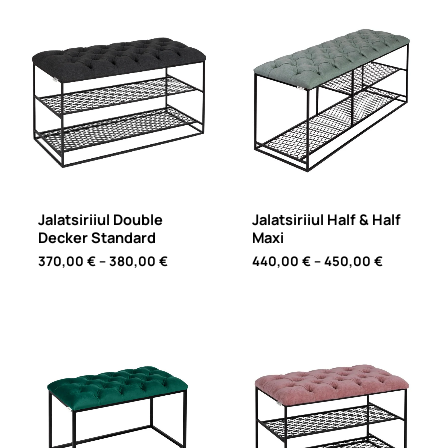
Jalatsiriiul Double
Jalatsiriiul Half & Half
Decker Standard
Maxi
Price
Price
370,00
€
–
380,00
€
440,00
€
–
450,00
€
range:
range:
370,00 €
440,00 €
through
through
380,00 €
450,00 €