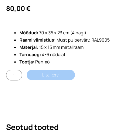
80,00
€
Mõõdud:
70 x 35 x 23 cm (4 nagi)
Raami viimistlus:
Must pulbervärv, RAL9005
Materjal:
15 x 15 mm metallraam
Tarneaeg:
4-6 nädalat
Tootja:
Pehmö
Nagi
Lisa korvi
Mini
kogus
Seotud tooted