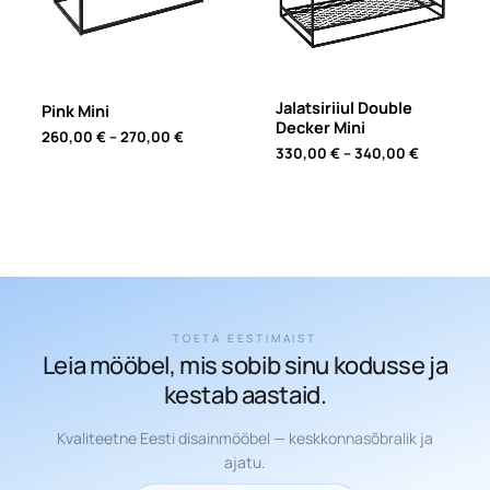
Jalatsiriiul Double
Pink Mini
Decker Mini
Price
260,00
€
–
270,00
€
Price
330,00
€
–
340,00
€
range:
range:
260,00 €
330,00 €
through
through
270,00 €
340,00 €
TOETA EESTIMAIST
Leia mööbel, mis sobib sinu kodusse ja
kestab aastaid.
Kvaliteetne Eesti disainmööbel — keskkonnasõbralik ja
ajatu.