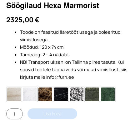
Söögilaud Hexa Marmorist
2325,00
€
Toode on faasitud ääretöötlusega ja poleeritud
viimistlusega.
Mõõdud: 120 x 74 cm
Tarneaeg: 2 – 4 nädalat
NB! Transport ukseni on Tallinna piires tasuta. Kui
soovid tootele tuppa vedu või muud viimistlust, siis
kirjuta meile info@furn.ee
Söögilaud
Lisa korvi
Hexa
Marmorist
kogus