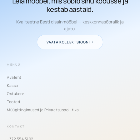
Leia mööbel, mis sobib sinu kodusse ja
kestab aastaid.
Kvaliteetne Eesti disainmööbel — keskkonnasõbralik ja
ajatu.
VAATA KOLLEKTSIOONI
MENÜÜ
Avaleht
Kassa
Ostukorv
Tooted
Müügitingimused ja Privaatsuspoliitika
KONTAKT
+372 554 3192