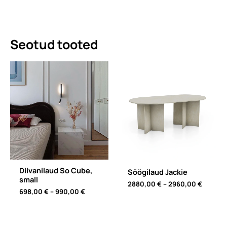
Seotud tooted
Diivanilaud So Cube,
Söögilaud Jackie
small
Price
2880,00
€
–
2960,00
€
Price
698,00
€
–
990,00
€
range:
range:
2880,0
698,00 €
throug
through
2960,0
990,00 €