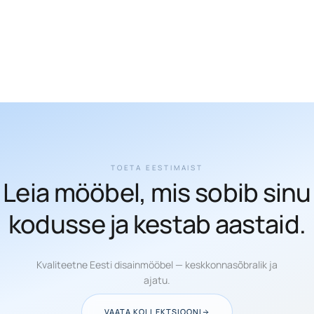
TOETA EESTIMAIST
Leia mööbel, mis sobib sinu
kodusse ja kestab aastaid.
Kvaliteetne Eesti disainmööbel — keskkonnasõbralik ja
ajatu.
VAATA KOLLEKTSIOONI