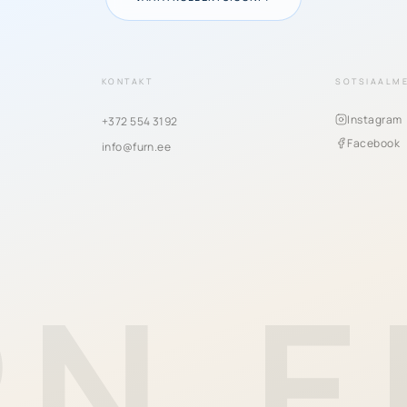
KONTAKT
SOTSIAALM
Instagram
+372 554 3192
Facebook
info@furn.ee
RN.E