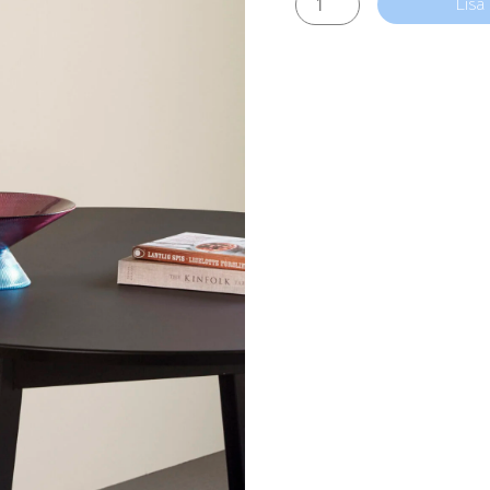
Lisa
Stay
kogus