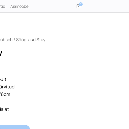
0
tid
Aiamööbel
Hübsch
/ Söögilaud Stay
y
uit
värvitud
h76cm
dalat