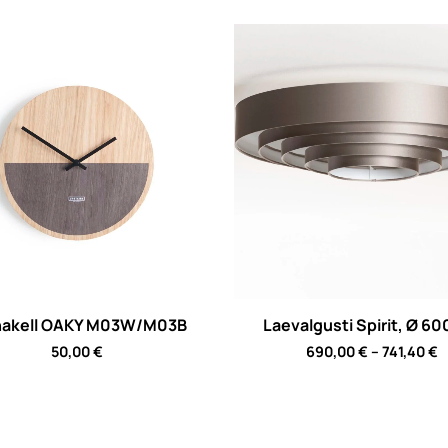
nakell OAKY M03W/M03B
Laevalgusti Spirit, Ø 
P
50,00
€
690,00
€
–
741,40
€
r
6
t
7