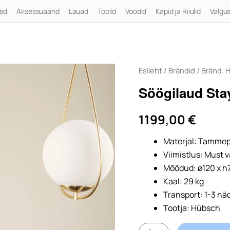
ted
Aksessuaarid
Lauad
Toolid
Voodid
Kapid ja Riiulid
Valgus
Esileht
/
Brändid
/
Bränd: 
Söögilaud Sta
1199,00
€
Materjal: Tammep
Viimistlus: Must 
Mõõdud: ø120 x 
Kaal: 29 kg
Transport: 1-3 nä
Tootja: Hübsch
Söögilaud