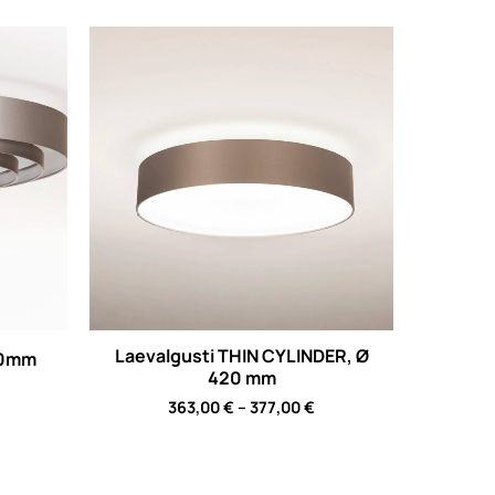
Laevalgusti THIN CYLINDER, Ø
600mm
420 mm
rice
Price
ange:
363,00
€
–
377,00
€
range:
90,00 €
363,00 €
hrough
through
41,40 €
377,00 €