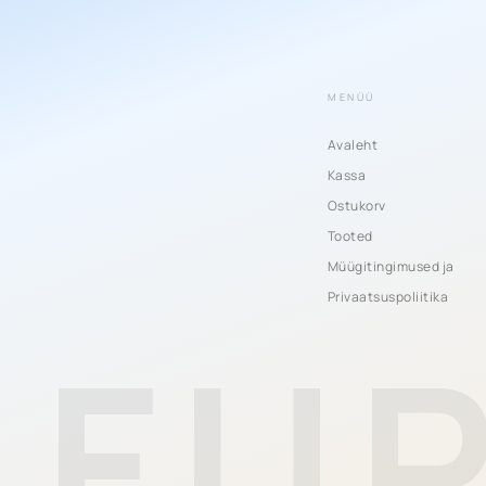
MENÜÜ
Avaleht
Kassa
Ostukorv
Tooted
Müügitingimused ja
Privaatsuspoliitika
FU