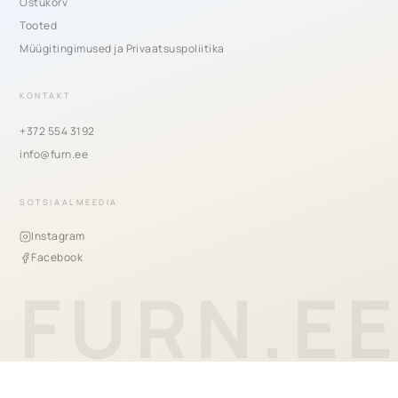
Ostukorv
Tooted
Müügitingimused ja Privaatsuspoliitika
KONTAKT
+372 554 3192
info@furn.ee
SOTSIAALMEEDIA
Instagram
Facebook
FURN.E