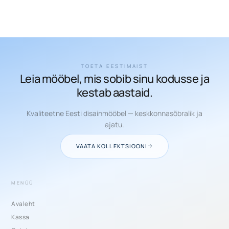
TOETA EESTIMAIST
Leia mööbel, mis sobib sinu kodusse ja
kestab aastaid.
Kvaliteetne Eesti disainmööbel — keskkonnasõbralik ja
ajatu.
VAATA KOLLEKTSIOONI
MENÜÜ
Avaleht
Kassa