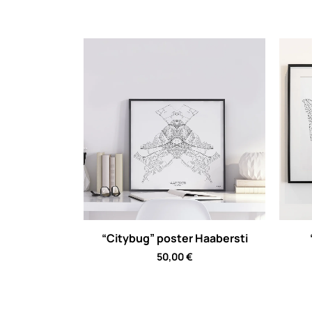
1115,00 €
through
1960,00 €
“Citybug” poster Haabersti
50,00
€