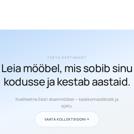
TOETA EESTIMAIST
Leia mööbel, mis sobib sinu
kodusse ja kestab aastaid.
Kvaliteetne Eesti disainmööbel — keskkonnasõbralik ja
ajatu.
VAATA KOLLEKTSIOONI