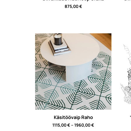
875,00
€
Käsitöövaip Raho
Price
1115,00
€
–
1960,00
€
range: