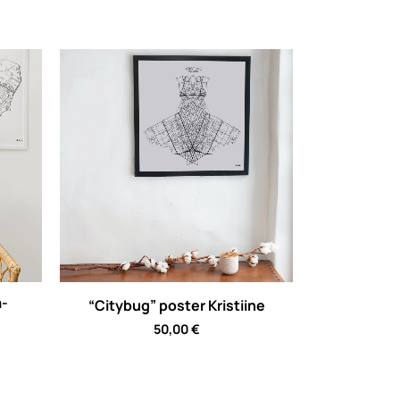
a-
“Citybug” poster Kristiine
50,00
€