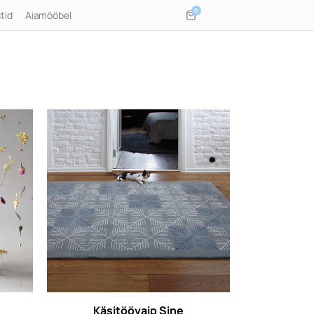
0
tid
Aiamööbel
Käsitöövaip Sine