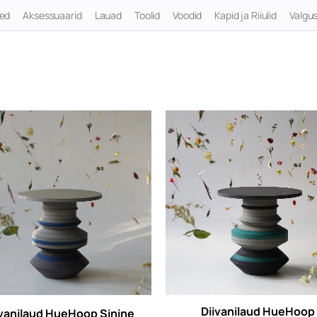
ted
Aksessuaarid
Lauad
Toolid
Voodid
Kapid ja Riiulid
Valgus
Diivanilaud HueHoop
ivanilaud HueHoop Sinine