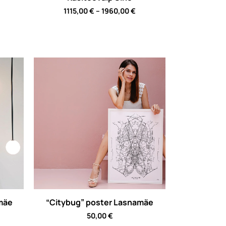
Price
1115,00
€
–
1960,00
€
range:
1115,00 €
through
1960,00 €
mäe
“Citybug” poster Lasnamäe
50,00
€