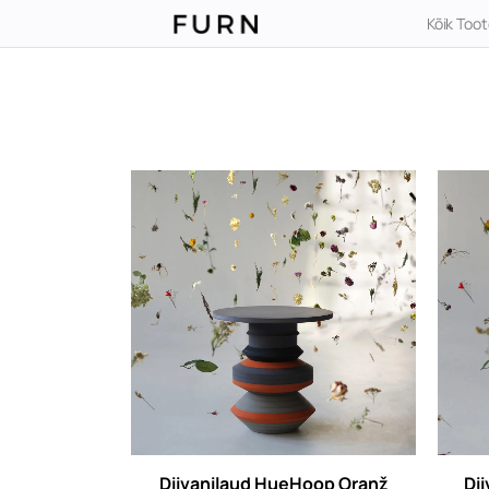
Kõik Too
Diivanilaud HueHoop Oranž
Di