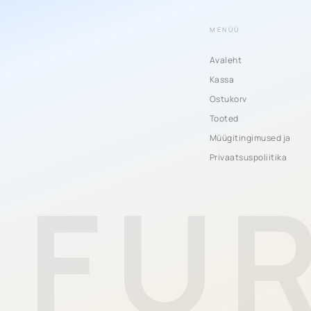
MENÜÜ
Avaleht
Kassa
Ostukorv
Tooted
Müügitingimused ja
Privaatsuspoliitika
FU