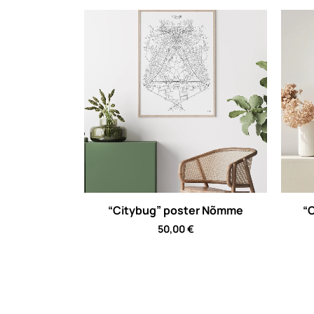
“Citybug” poster Nõmme
“C
50,00
€