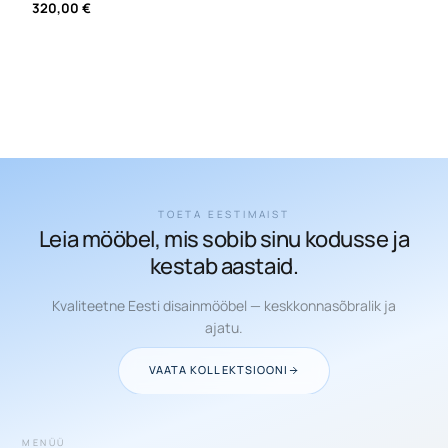
320,00
€
TOETA EESTIMAIST
Leia mööbel, mis sobib sinu kodusse ja
kestab aastaid.
Kvaliteetne Eesti disainmööbel — keskkonnasõbralik ja
ajatu.
VAATA KOLLEKTSIOONI
MENÜÜ