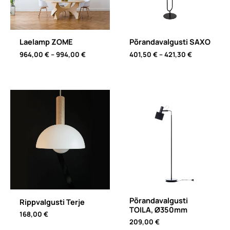
Laelamp ZOME
Põrandavalgusti SAXO
Price
Price
964,00
€
–
994,00
€
401,50
€
–
421,30
€
range:
range:
964,00 €
401,50 €
through
through
994,00 €
421,30 €
Põrandavalgusti
Rippvalgusti Terje
TOILA, Ø350mm
168,00
€
209,00
€