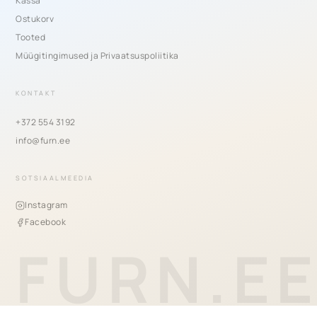
Kassa
Ostukorv
Tooted
Müügitingimused ja Privaatsuspoliitika
KONTAKT
+372 554 3192
info@furn.ee
SOTSIAALMEEDIA
Instagram
Facebook
FURN.E