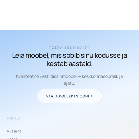
TOETA EESTIMAIST
Leia mööbel, mis sobib sinu kodusse ja
kestab aastaid.
Kvaliteetne Eesti disainmööbel — keskkonnasõbralik ja
ajatu.
VAATA KOLLEKTSIOONI
MENÜÜ
Avaleht