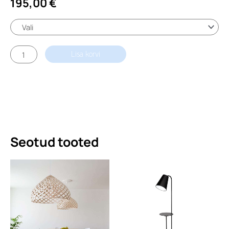
195,00
€
Rippvalgusti
Lisa korvi
Flot
Large
kogus
Seotud tooted