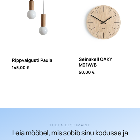
Seinakell OAKY
Rippvalgusti Paula
M01W/B
148,00
€
50,00
€
TOETA EESTIMAIST
Leia mööbel, mis sobib sinu kodusse ja