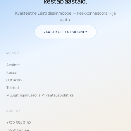
kestab aastaid.
Kvaliteetne Eesti disainmööbel — keskkonnasõbralik ja
ajatu.
VAATA KOLLEKTSIOONI
MENÜÜ
Avaleht
Kassa
Ostukorv
Tooted
Müügitingimused ja Privaatsuspoliitika
KONTAKT
+372 554 3192
info@furn.ee