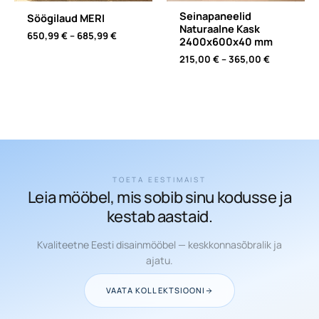
Seinapaneelid
Söögilaud MERI
Naturaalne Kask
Price
650,99
€
–
685,99
€
2400x600x40 mm
range:
Price
650,99 €
215,00
€
–
365,00
€
range:
through
215,00 €
685,99 €
through
365,00 €
TOETA EESTIMAIST
Leia mööbel, mis sobib sinu kodusse ja
kestab aastaid.
Kvaliteetne Eesti disainmööbel — keskkonnasõbralik ja
ajatu.
VAATA KOLLEKTSIOONI