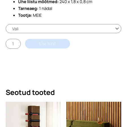
Ühe liistu mõõtmed:
240 x 1,8 x 0,8 cm
305,00 €
Tarneaeg:
1 nädal
Tootja:
MEIE
Seinapaneel
Lisa korvi
Tume
Tamm
2400x400x18mm
kogus
Seotud tooted