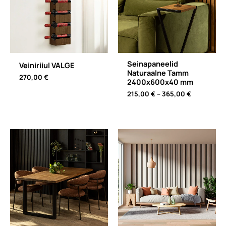
Seinapaneelid
Veiniriiul VALGE
Naturaalne Tamm
270,00
€
2400x600x40 mm
Price
215,00
€
–
365,00
€
range:
215,00 €
through
365,00 €