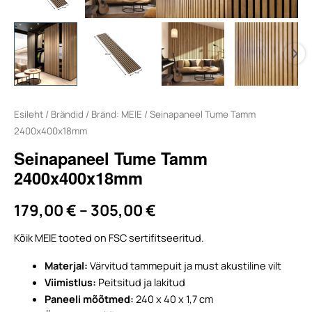
Esileht
/
Brändid
/
Bränd: MEIE
/ Seinapaneel Tume Tamm
2400x400x18mm
Seinapaneel Tume Tamm
2400x400x18mm
Price
179,00
€
–
305,00
€
range:
Kõik MEIE tooted on FSC sertifitseeritud.
Materjal:
Värvitud tammepuit ja must akustiline vilt
179,00 €
Viimistlus:
Peitsitud ja lakitud
through
Paneeli mõõtmed:
240 x 40 x 1,7 cm