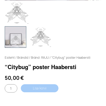
Esileht
/
Brändid
/
Bränd: RAJU
/ “Citybug” poster Haabersti
“Citybug” poster Haabersti
50,00
€
"Citybug"
Lisa korvi
poster
Haabersti
kogus