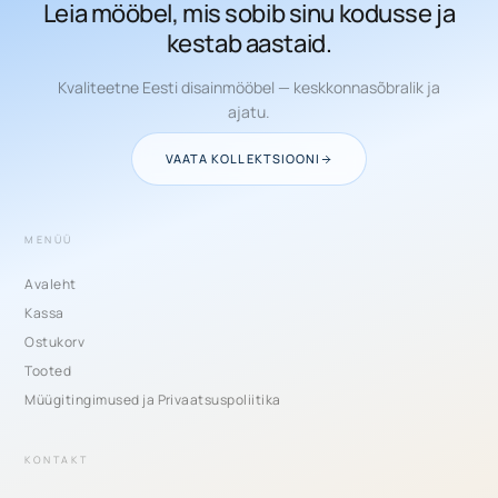
Leia mööbel, mis sobib sinu kodusse ja
kestab aastaid.
Kvaliteetne Eesti disainmööbel — keskkonnasõbralik ja
ajatu.
VAATA KOLLEKTSIOONI
MENÜÜ
Avaleht
Kassa
Ostukorv
Tooted
Müügitingimused ja Privaatsuspoliitika
KONTAKT