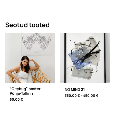
Seotud tooted
“Citybug” poster
NO MIND 21
Põhja-Tallinn
Price
350,00
€
–
450,00
€
50,00
€
range:
350,00 €
through
450,00 €