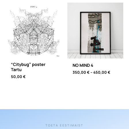
“Citybug” poster
NO MIND 4
Tartu
Price
350,00
€
–
450,00
€
50,00
€
range:
350,00 €
through
450,00 €
TOETA EESTIMAIST