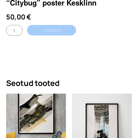
“Citybug” poster Kesklinn
50,00
€
"Citybug"
Lisa korvi
poster
Kesklinn
kogus
Seotud tooted