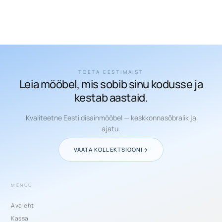
TOETA EESTIMAIST
Leia mööbel, mis sobib sinu kodusse ja
kestab aastaid.
Kvaliteetne Eesti disainmööbel — keskkonnasõbralik ja
ajatu.
VAATA KOLLEKTSIOONI
MENÜÜ
Avaleht
Kassa