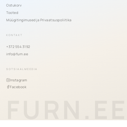
Ostukorv
Tooted
Müügitingimused ja Privaatsuspoliitika
KONTAKT
+372 554 3192
info@furn.ee
SOTSIAALMEEDIA
Instagram
Facebook
FURN.E