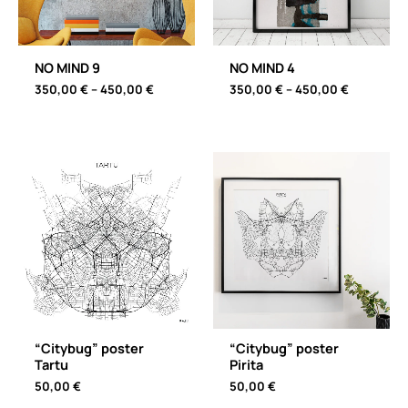
NO MIND 9
NO MIND 4
Price
Price
350,00
€
–
450,00
€
350,00
€
–
450,00
€
range:
range:
350,00 €
350,00 €
through
through
450,00 €
450,00 €
“Citybug” poster
“Citybug” poster
Tartu
Pirita
50,00
€
50,00
€